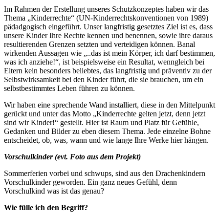
Im Rahmen der Erstellung unseres Schutzkonzeptes haben wir das
Thema „Kinderrechte“ (UN-Kinderrechtskonventionen von 1989)
pädadgogisch eingeführt. Unser langfristig gesetztes Ziel ist es, dass
unsere Kinder Ihre Rechte kennen und benennen, sowie ihre daraus
resultierenden Grenzen setzten und verteidigen können. Banal
wirkenden Aussagen wie „..das ist mein Körper, ich darf bestimmen,
was ich anziehe!“, ist beispielsweise ein Resultat, wenngleich bei
Eltern kein besonders beliebtes, das langfristig und präventiv zu der
Selbstwirksamkeit bei den Kinder führt, die sie brauchen, um ein
selbstbestimmtes Leben führen zu können.
Wir haben eine sprechende Wand installiert, diese in den Mittelpunkt
gerückt und unter das Motto „Kinderrechte gelten jetzt, denn jetzt
sind wir Kinder!“ gestellt. Hier ist Raum und Platz für Gefühle,
Gedanken und Bilder zu eben diesem Thema. Jede einzelne Bohne
entscheidet, ob, was, wann und wie lange Ihre Werke hier hängen.
Vorschulkinder (evt. Foto aus dem Projekt)
Sommerferien vorbei und schwups, sind aus den Drachenkindern
Vorschulkinder geworden. Ein ganz neues Gefühl, denn
Vorschulkind was ist das genau?
Wie fülle ich den Begriff?